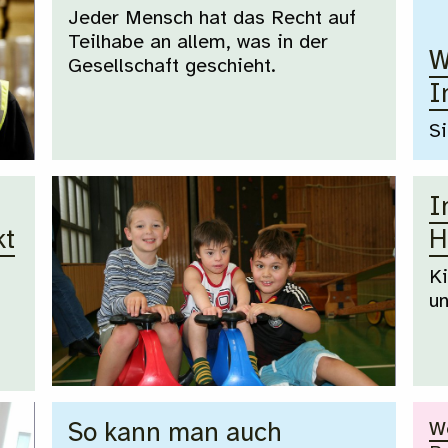
Jeder Mensch hat das Recht auf
Teilhabe an allem, was in der
W
Gesellschaft geschieht.
I
Si
I
kt
H
Ki
u
We
So kann man auch