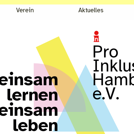
Verein
Aktuelles
Pro
Inklu
e
i
n
s
a
m
Hamb
e.V.
l
e
r
n
e
n
e
i
n
s
a
m
l
e
b
e
n