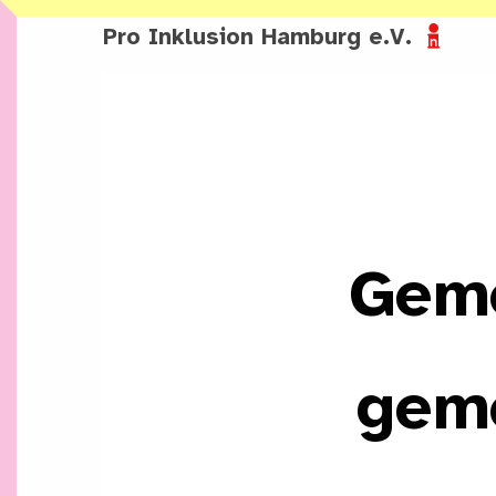
Zum Inhalt springen
Pro Inklusion Hamburg e.V.
G
e
m
g
e
m