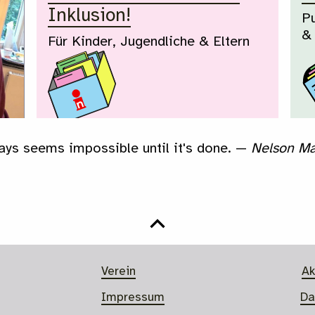
Inklusion!
Pu
&
Für Kinder, Jugendliche & Eltern
ways seems impossible until it's done. —
Nelson M
Nach oben springen
Verein
Ak
Impressum
Da