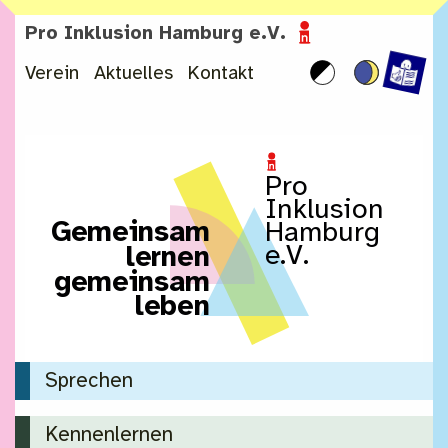
Zum Inhalt springen
Pro Inklusion Hamburg e.V.
Verein
Aktuelles
Kontakt
Pro
Inklusion
G
e
m
e
i
n
s
a
m
Hamburg
e.V.
l
e
r
n
e
n
g
e
m
e
i
n
s
a
m
l
e
b
e
n
Sprechen
Kennenlernen