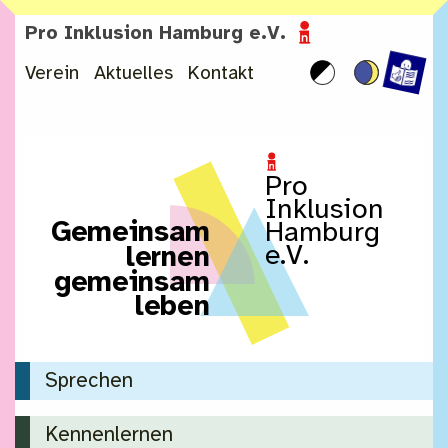
Zum Inhalt springen
Pro Inklusion Hamburg e.V.
Verein
Aktuelles
Kontakt
Pro
Inklusion
G
e
m
e
i
n
s
a
m
Hamburg
e.V.
l
e
r
n
e
n
g
e
m
e
i
n
s
a
m
l
e
b
e
n
Sprechen
Kennenlernen